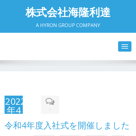
株式会社海隆利達
A HYRON GROUP COMPANY
Toggl
navig
2022
年4
-
月1
令和4年度入社式を開催しました
日