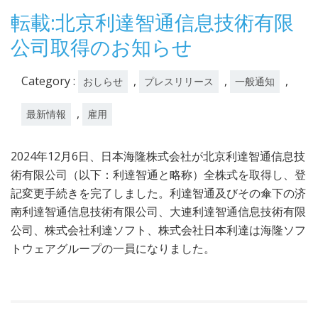
12
転載:北京利達智通信息技術有限
月
公司取得のお知らせ
20
日
Category :
,
,
,
おしらせ
プレスリリース
一般通知
,
最新情報
雇用
2024年12月6日、日本海隆株式会社が北京利達智通信息技
術有限公司（以下：利達智通と略称）全株式を取得し、登
記変更手続きを完了しました。利達智通及びその傘下の济
南利達智通信息技術有限公司、大連利達智通信息技術有限
公司、株式会社利達ソフト、株式会社日本利達は海隆ソフ
トウェアグループの一員になりました。