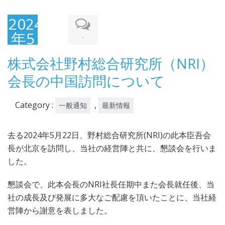
2024
年5
-
月
株式会社野村総合研究所（NRI）
24
会長の中国訪問について
日
Category :
,
一般通知
最新情報
去る2024年5月22日、野村総合研究所(NRI)の此本臣吾会
長が北京を訪問し、当社の経営陣と共に、懇談会を行いま
した。
懇談会で、此本会長のNRI社長任期中また会長就任後、当
社の成長及び発展に多大なご配慮を頂いたことに、当社経
営陣から謝意を表しました。