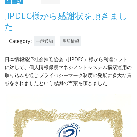
年9
月1
JIPDEC様から感謝状を頂きまし
日
た
Category :
,
一般通知
最新情報
日本情報経済社会推進協会（JIPDEC）様から利達ソフト
に対して、個人情報保護マネジメントシステム構築運用の
取り込みを通じプライバシーマーク制度の発展に多大な貢
献をされましたという感謝の言葉を頂きました