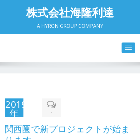
株式会社海隆利達
A HYRON GROUP COMPANY
Toggl
navig
2019
年
-
10
関西圏で新プロジェクトが始ま
月9
ります。