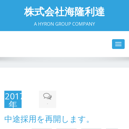
株式会社海隆利達
A HYRON GROUP COMPANY
Toggl
navig
2017
年
-
12
中途採用を再開します。
月