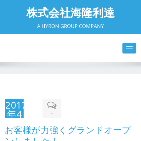
株式会社海隆利達
A HYRON GROUP COMPANY
Toggl
navig
2017
年4
-
月4
お客様が力強くグランドオープ
日
ンしました！