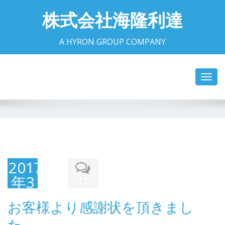
株式会社海隆利達
A HYRON GROUP COMPANY
Toggl
navig
2017
年3
-
月6
お客様より感謝状を頂きまし
日
た。