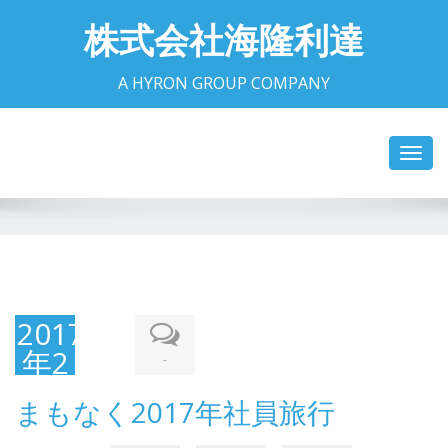
株式会社海隆利達
A HYRON GROUP COMPANY
Toggl
navig
2017
年2
-
月1
まもなく2017年社員旅行
日