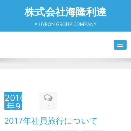
株式会社海隆利達
A HYRON GROUP COMPANY
Toggl
navig
2016
年9
-
月1
2017年社員旅行について
日