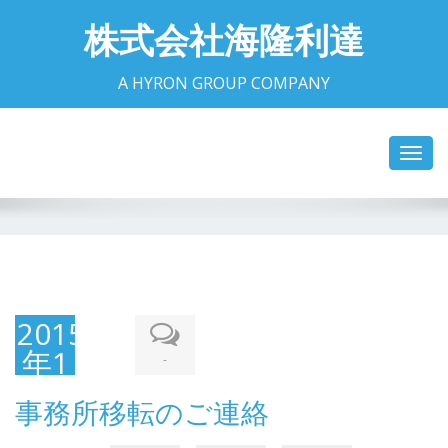
株式会社海隆利達
A HYRON GROUP COMPANY
Toggl
navig
2015
年1
-
月6
事務所移転のご連絡
日