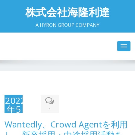
株式会社海隆利達
A HYRON GROUP COMPANY
Toggl
navig
2022
年5
-
月
Wantedly、Crowd Agentを利用
26
し、新卒採用・中途採用活動を