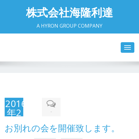
株式会社海隆利達
A HYRON GROUP COMPANY
Toggl
navig
2016
年2
-
月1
お別れの会を開催致します。
日