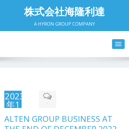
株式会社海隆利達
A HYRON GROUP COMPANY
Toggl
navig
2023
年1
-
月
ALTEN GROUP BUSINESS AT
30
THE END OF DECEMBER 2022